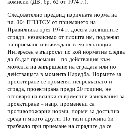
комисии (ДВ, бр. 62 от 1974 г.).
Следователно предвид изричната норма на
чл. 304 ППЗТСУ от приемането на
Правилника през 1974 г. досега жилищните
сгради, независимо от площта им, подлежат
на приемане и въвеждане в експлоатация.
Интересен е въпросът по кой норматив следва
да бъдат приемани – по действащия към
момента на завършване на сградата или по
действащата в момента Наредба. Нормите за
проектиране се променят непрекъснато и
сграда, проектирана преди 20 години, не
отговаря на всички съвременни изисквания за
проектиране – напр. променени са
противопожарни норми, норми за достъпна
среда и много други. По тази причина би
трябвало при приемане на сградите да се