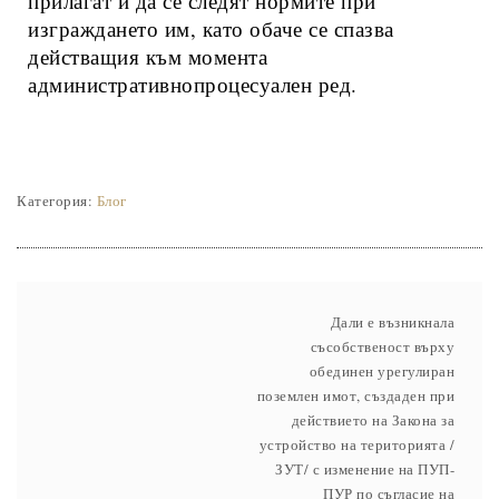
прилагат и да се следят нормите при
изграждането им, като обаче се спазва
действащия към момента
административнопроцесуален ред.
Категория:
Блог
Дали е възникнала
съсобственост върху
обединен урегулиран
поземлен имот, създаден при
действието на Закона за
устройство на територията /
ЗУТ/ с изменение на ПУП-
ПУР по съгласие на