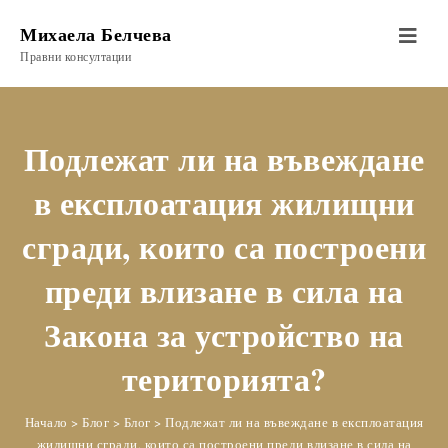
Михаела Белчева
Toggle
Правни консултации
navigation
Подлежат ли на въвеждане
в експлоатация жилищни
сгради, които са построени
преди влизане в сила на
Закона за устройство на
територията?
Начало
>
Блог
>
Блог
>
Подлежат ли на въвеждане в експлоатация
жилищни сгради, които са построени преди влизане в сила на