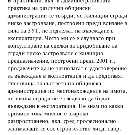
В практиката, вкл. в административната
практика на различни общински
администрации се твърди, че жилищни сгради
ниско застрояване, построени преди влизане в
сила на ЗУТ, не подлежат на въвеждане в
експлоатация. Често ми се е случвало при
консултиране на сделки за придобиване на
сгради ниско застрояване с жилищно
предназначение, построени преди 2001 г.,
продавачите да не разполагат с удостоверение
за въвеждане в експлоатация и да представят
становища на съответната общинска
администрация по местонахождение на имота,
че такива сгради не е следвало да бъдат
въвеждани в експлоатация. Не знам по какви
причини това мнение е широко
разпространено, вкл. сред професионално
занимаващи се със строителство лица, напр.