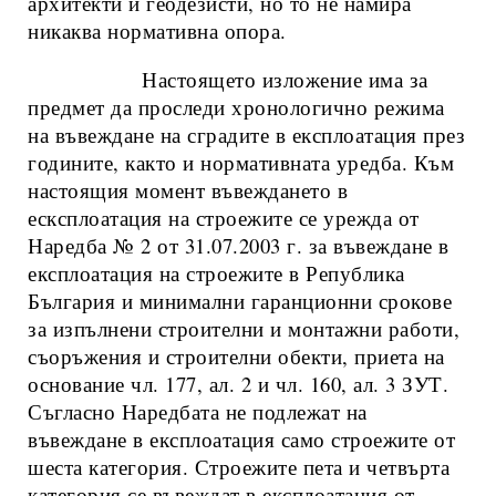
архитекти и геодезисти, но то не намира
никаква нормативна опора.
Настоящето изложение има за
предмет да проследи хронологично режима
на въвеждане на сградите в експлоатация през
годините, както и нормативната уредба. Към
настоящия момент въвеждането в
есксплоатация на строежите се урежда от
Наредба № 2 от 31.07.2003 г. за въвеждане в
експлоатация на строежите в Република
България и минимални гаранционни срокове
за изпълнени строителни и монтажни работи,
съоръжения и строителни обекти, приета на
основание чл. 177, ал. 2 и чл. 160, ал. 3 ЗУТ.
Съгласно Наредбата не подлежат на
въвеждане в експлоатация само строежите от
шеста категория. Строежите пета и четвърта
категория се въвеждат в експлоатация от