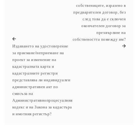
собствениците, изразено в
предварителен договор, без
след това да е сключен
окончателен договор за
прехвърляне на
собствеността помежду им?
Издаването на удостоверение
за приемане/неприемане на
проект за изменение на
кадастралната карта и
кадастралните регистри
представлява ли индивидуален
административен акт по
смисъла на
Административнопроцесуалния
кодекс и на Закона за кадастъра
и имотния регистър?